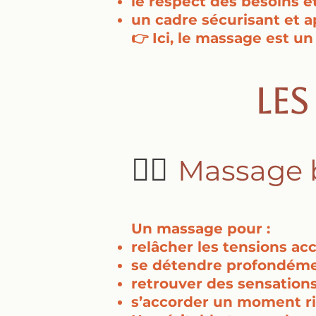
le respect des besoins e
un cadre sécurisant et a
👉 Ici, le massage est u
Le
💆‍♀️
Massage 
Un massage pour :
relâcher les tensions a
se détendre profondém
retrouver des sensations
s’accorder un moment ri