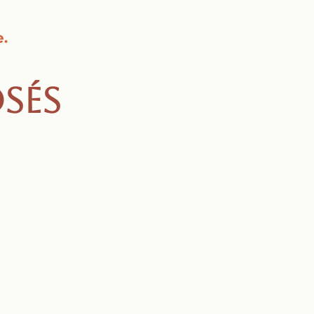
e.
sés