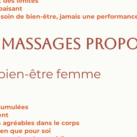
t des limites
paisant
n soin de bien-être, jamais une performanc
s massages propo
bien-être femme
ccumulées
ent
 agréables dans le corps
en que pour soi