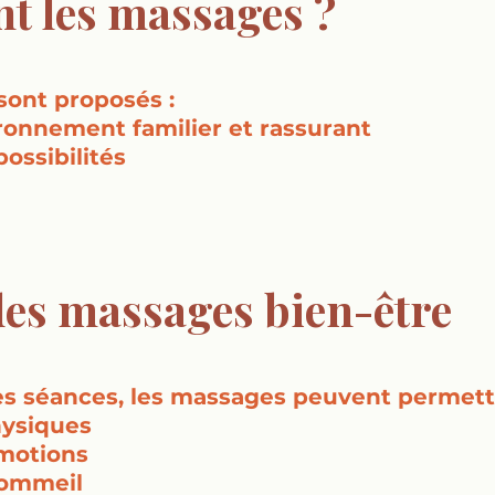
nt les massages ?
sont proposés :
ronnement familier et rassurant
possibilités
des massages bien-être
les séances, les massages peuvent permett
hysiques
émotions
sommeil